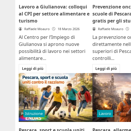
Lavoro a Giulianova: colloqui
Prevenzione onc
al CPI per settore alimentare e
scuole di Pescara
turismo
gratis per gli st
Raffaele Moauro
18 Marzo 2026
Raffaele Moauro
Al Centro per l’Impiego di
La prevenzione o
Giulianova si aprono nuove
direttamente nell
possibilità di lavoro nei settori
superiori di Pesca
alimentare...
controlli...
Leggi di più
Leggi di più
Istruzione
Lavoro
Pescara, sport e scuola uniti
Pescara, allarme 