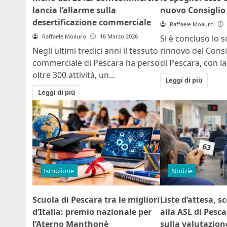
lancia l’allarme sulla
nuovo Consiglio 
desertificazione commerciale
Raffaele Moauro
Raffaele Moauro
16 Marzo 2026
Si è concluso lo sc
Negli ultimi tredici anni il tessuto
rinnovo del Consi
commerciale di Pescara ha perso
di Pescara, con la.
oltre 300 attività, un...
Leggi di più
Leggi di più
Istruzione
Notizie
Scuola di Pescara tra le migliori
Liste d’attesa, s
d’Italia: premio nazionale per
alla ASL di Pesc
l’Aterno Manthonè
sulla valutazione