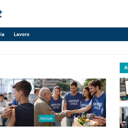
ia
Lavoro
A
Notizie