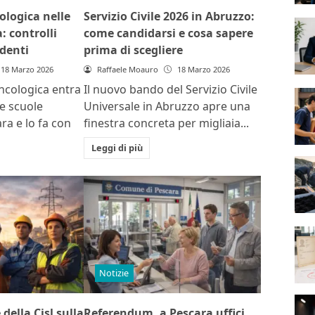
ologica nelle
Servizio Civile 2026 in Abruzzo:
: controlli
come candidarsi e cosa sapere
udenti
prima di scegliere
18 Marzo 2026
Raffaele Moauro
18 Marzo 2026
ncologica entra
Il nuovo bando del Servizio Civile
e scuole
Universale in Abruzzo apre una
ra e lo fa con
finestra concreta per migliaia...
Leggi di più
Notizie
della Cisl sulla
Referendum, a Pescara uffici