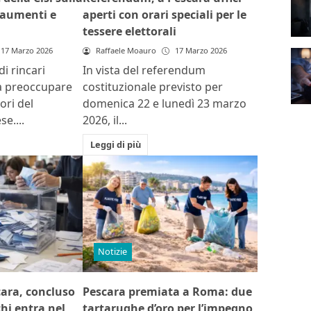
: aumenti e
aperti con orari speciali per le
tessere elettorali
17 Marzo 2026
Raffaele Moauro
17 Marzo 2026
i rincari
In vista del referendum
 a preoccupare
costituzionale previsto per
ori del
domenica 22 e lunedì 23 marzo
e....
2026, il...
Leggi di più
Notizie
cara, concluso
Pescara premiata a Roma: due
chi entra nel
tartarughe d’oro per l’impegno