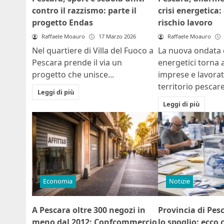
contro il razzismo: parte il
crisi energetica
progetto Endas
rischio lavoro
Raffaele Moauro
17 Marzo 2026
Raffaele Moauro
Nel quartiere di Villa del Fuoco a
La nuova ondata d
Pescara prende il via un
energetici torna
progetto che unisce...
imprese e lavorat
territorio pescares
Leggi di più
Leggi di più
Economia
Notizie
A Pescara oltre 300 negozi in
Provincia di Pes
meno dal 2012: Confcommercio
lo spoglio: ecco 