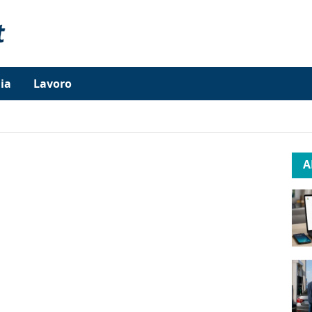
ia
Lavoro
A