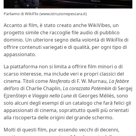
Parliamo di WikiFlix (www.istruzionepescara.it)
Accanto ai film, è stato creato anche WikiVibes, un
progetto simile che raccoglie file audio di pubblico
dominio. Un ulteriore segno della volontà di WikiFlix di
offrire contenuti variegati e di qualità, per ogni tipo di
appassionato.
La piattaforma non si limita a offrire film minori o di
scarso interesse, ma include veri e propri classici del
cinema. Titoli come
Nosferatu
di F. W. Murnau,
La febbre
dell’oro
di Charlie Chaplin,
La corazzata Potëmkin
di Sergej
Ejzenštejn e
Viaggio nella Luna
di Georges Méliès, sono
solo alcuni degli esempi di un catalogo che farà felici gli
appassionati di cinema, soprattutto quelli più orientati
alla riscoperta delle origini del grande schermo.
Molti di questi film, pur essendo vecchi di decenni,