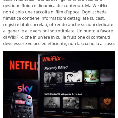
gestione fluida e dinamica dei contenuti. Ma WikiFlix
non è solo una raccolta di film d’epoca. Ogni scheda
filmistica contiene informazioni dettagliate su cast,
registi e titoli correlati, offrendo anche sezioni dedicate
ai generi e alle versioni sottotitolate. Un punto a favore
di WikiFlix, che in un’era in cui la fruizione di contenuti
deve essere veloce ed efficiente, non lascia nulla al caso.